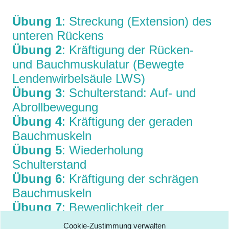
Übung 1
: Streckung (Extension) des
unteren Rückens
Übung 2
: Kräftigung der Rücken-
und Bauchmuskulatur (Bewegte
Lendenwirbelsäule LWS)
Übung 3
: Schulterstand: Auf- und
Abrollbewegung
Übung 4
: Kräftigung der geraden
Bauchmuskeln
Übung 5
: Wiederholung
Schulterstand
Übung 6
: Kräftigung der schrägen
Bauchmuskeln
Übung 7
: Beweglichkeit der
Brustwirbelsäule (BWS)
Cookie-Zustimmung verwalten