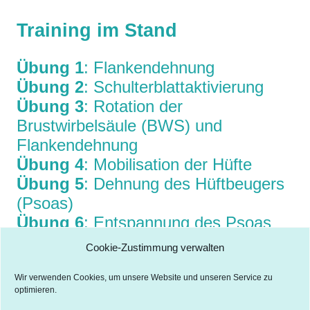
Training im Stand
Übung 1
: Flankendehnung
Übung 2
: Schulterblattaktivierung
Übung 3
: Rotation der
Brustwirbelsäule (BWS) und
Flankendehnung
Übung 4
: Mobilisation der Hüfte
Übung 5
: Dehnung des Hüftbeugers
(Psoas)
Übung 6
: Entspannung des Psoas
und Dehnung des unteren Rückens
Cookie-Zustimmung verwalten
Wir verwenden Cookies, um unsere Website und unseren Service zu
optimieren.