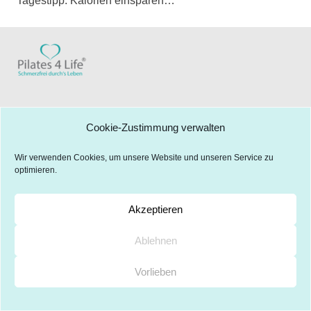
Tagestipp: Kalorien einsparen…
Impressum
Datenschutz
Haftungsausschluss
Cookie-Zustimmung verwalten
Cookie Richtlinien
kontaktiere uns:
Wir verwenden Cookies, um unsere Website und unseren Service zu
gabriela@pilates4life.de
optimieren.
Akzeptieren
Ablehnen
Vorlieben