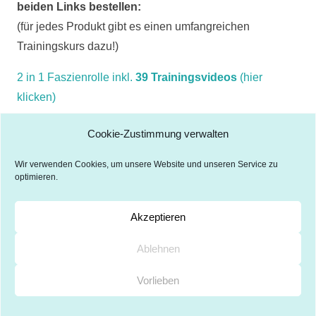
beiden Links bestellen:
(für jedes Produkt gibt es einen umfangreichen
Trainingskurs dazu!)
2 in 1 Faszienrolle inkl.
39 Trainingsvideos
(hier
klicken)
FaszienSet inkl
34 Trainingsvideos
(hier klicken)
Cookie-Zustimmung verwalten
Wir verwenden Cookies, um unsere Website und unseren Service zu
optimieren.
Akzeptieren
Ablehnen
Impressum
Datenschutz
Haftungsausschluss
Cookie Richtlinien
kontaktiere uns:
Vorlieben
gabriela@pilates4life.de